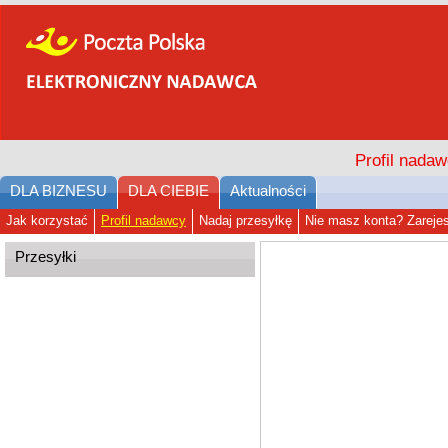
Profil nadaw
DLA BIZNESU
DLA CIEBIE
Aktualności
Jak korzystać
Profil nadawcy
Nadaj przesyłkę
Nie masz konta? Zarejest
Przesyłki