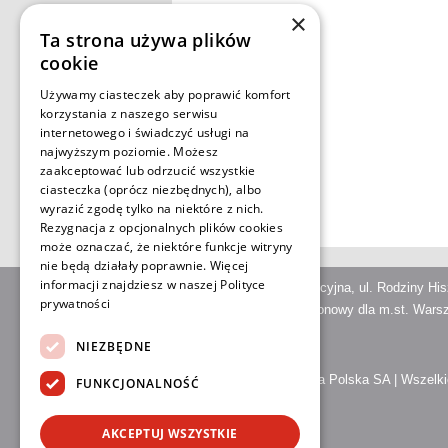
×
Ta strona używa plików
cookie
Używamy ciasteczek aby poprawić komfort
korzystania z naszego serwisu
internetowego i świadczyć usługi na
najwyższym poziomie. Możesz
zaakceptować lub odrzucić wszystkie
ciasteczka (oprócz niezbędnych), albo
wyrazić zgodę tylko na niektóre z nich.
Rezygnacja z opcjonalnych plików cookies
może oznaczać, że niektóre funkcje witryny
nie będą działały poprawnie. Więcej
informacji znajdziesz w naszej
Polityce
Poczta Polska Spółka Akcyjna, ul. Rodziny H
prywatności
Sąd Rejestrowy: Sąd Rejonowy dla m.st. Warsz
NIEZBĘDNE
Copyright © 2026 | Poczta Polska SA | Wszelk
FUNKCJONALNOŚĆ
AKCEPTUJ WSZYSTKIE