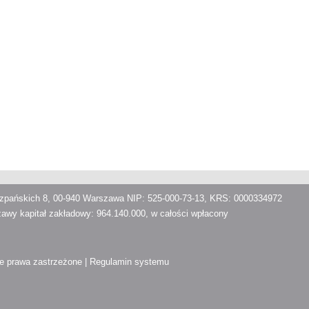
iszpańskich 8, 00-940 Warszawa NIP: 525-000-73-13, KRS: 0000334972
awy kapitał zakładowy: 964.140.000, w całości wpłacony
ie prawa zastrzeżone |
Regulamin systemu